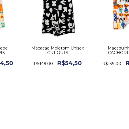
Bebe
Macacao Moletom Unisex
Macaquin
IS
CUT OUTS
CACHOR
4,50
R$54,50
R
R$149,00
R$139,00