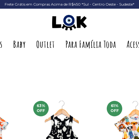
Frete Grátis em Compras Acima de R$450 *Sul - Centro Oeste - Sudeste*
s
Baby
Outlet
Para Família Toda
Aces
63
%
61
%
OFF
OFF