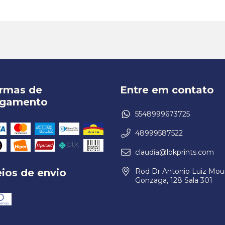
rmas de
Entre em contato
gamento
5548999673725
48999587522
claudia@lokprints.com
ios de envio
Rod Dr Antonio Luiz Mou
Gonzaga, 128 Sala 301