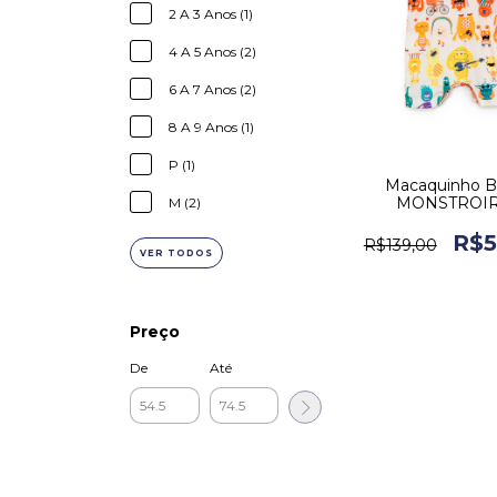
2 A 3 Anos (1)
4 A 5 Anos (2)
6 A 7 Anos (2)
8 A 9 Anos (1)
P (1)
Macaquinho 
MONSTROIR
M (2)
R$5
R$139,00
VER TODOS
Preço
De
Até