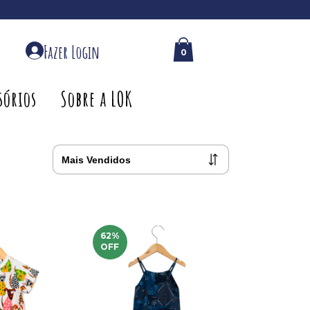
Fazer Login
0
0
sórios
Sobre a LOK
62
%
OFF