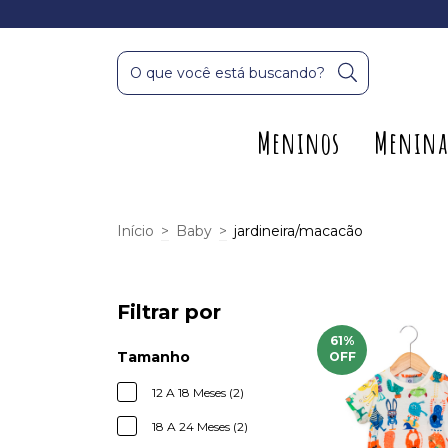
Meninos
Menina
Início
>
Baby
>
jardineira/macacão
Filtrar por
61
%
Tamanho
OFF
12 A 18 Meses (2)
18 A 24 Meses (2)